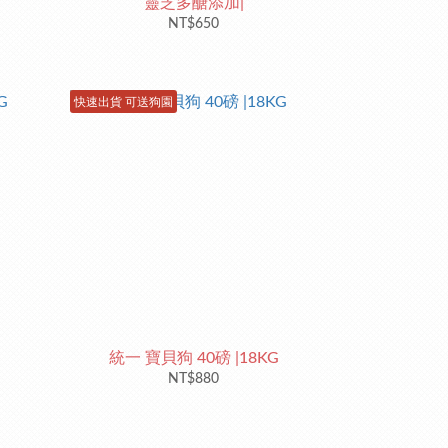
靈芝多醣添加|
NT$650
快速出貨 可送狗園
統一 寶貝狗 40磅 |18KG
NT$880