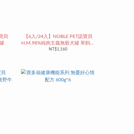
諾寶貝
【6入/24入】NOBLE PET諾寶貝
犬罐
H.M.98%純肉主義無穀犬罐 草飼純
NT$1,160
牛