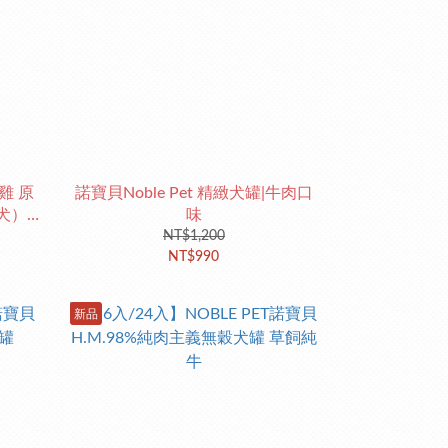
嫩雞 原
諾寶貝Noble Pet 精緻犬罐|牛肉口
犬）
味
NT$1,200
NT$990
新品