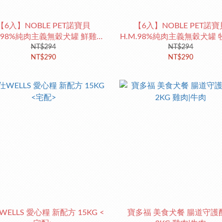
【6入】NOBLE PET諾寶貝
【6入】NOBLE PET諾寶
M.98%純肉主義無穀犬罐 鮮雞鮭
H.M.98%純肉主義無穀犬罐
NT$294
魚
NT$294
羊
NT$290
NT$290
ELLS 愛心糧 新配方 15KG <
寶多福 美食犬餐 腸道守護