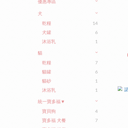
優惠專區
犬
乾糧
14
犬罐
6
沐浴乳
1
貓
乾糧
7
貓罐
6
貓砂
1
沐浴乳
1
統一寶多福▼
寶貝狗
4
寶多福 犬餐
7