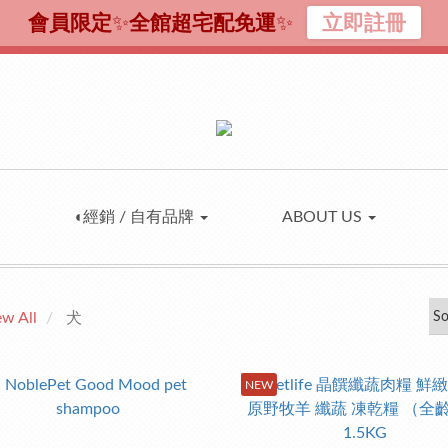
會員限定
✨
全館超宅配免運
✨
立即註冊
◖經銷 / 自有品牌
ABOUT US
ew All
犬
NEW