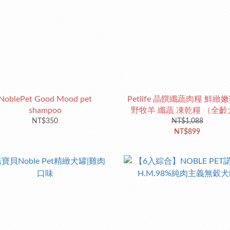
NoblePet Good Mood pet
Petlife 晶饌纖蔬肉糧 鮮緻
shampoo
野牧羊 纖蔬 凍乾糧 （全齡
NT$350
NT$1,088
1.5KG
NT$899