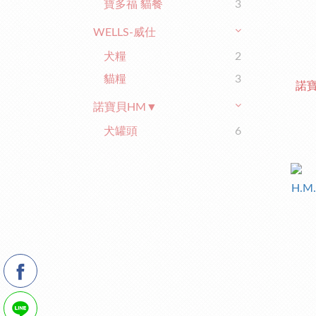
寶多福 貓餐
3
WELLS-威仕
犬糧
2
貓糧
3
諾寶
諾寶貝HM▼
犬罐頭
6