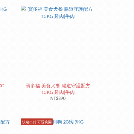
KG
寶多福 美食犬餐 腸道守護配方
15KG 雞肉|牛肉
NT$890
快速出貨 可送狗園