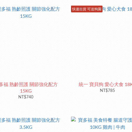
快速出貨 可送狗園
多福 熟齡照護 關節強化配方
統一 寶貝狗 愛心犬食 18
15KG
NT$785
NT$740