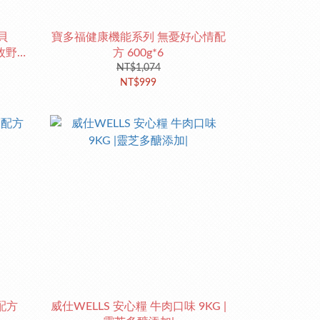
貝
寶多福健康機能系列 無憂好心情配
 牧野牛
方 600g*6
NT$1,074
NT$999
配方
威仕WELLS 安心糧 牛肉口味 9KG |