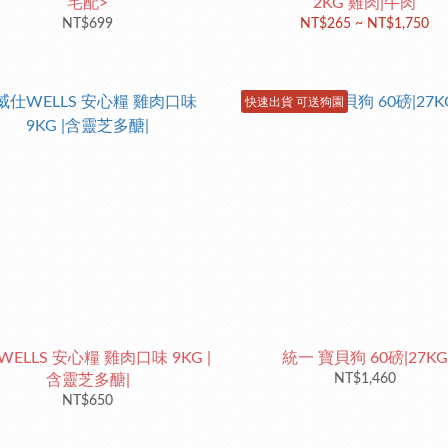
宅配>
2KG 雞肉|牛肉
NT$699
NT$265 ~ NT$1,750
快速出貨 可送狗園
ELLS 安心糧 雞肉口味 9KG |
統一 寶貝狗 60磅|27KG
含靈芝多醣|
NT$1,460
NT$650