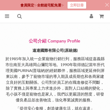
會員限定
✨
全館超宅配免運
✨
立即註冊
公司介紹
Company Profile
遠達國際有限公司(原統德)
於1985年加入統一企業寵物行銷行列，服務區域從嘉義縣
市往南至大高雄岡山彌陀等地。1990年取得德記當年所代
理美國PURINA(普瑞納)的經銷夥伴，服務區域更延伸到屏
東以南，參予了寵物市場的導入期及成長期也和各商家建
立良好的互動關係。公司對於員工的在職進修從不間斷，
除了實務上與專業上力求進步外，面對人口結構的變化，
毛小孩不僅是寵物也是家人，我們以更嚴謹的態度，研發
優良產品並改善物流，強化專業誠實的服務。
「提供安心食糧，創造健康生活，就在遠達」