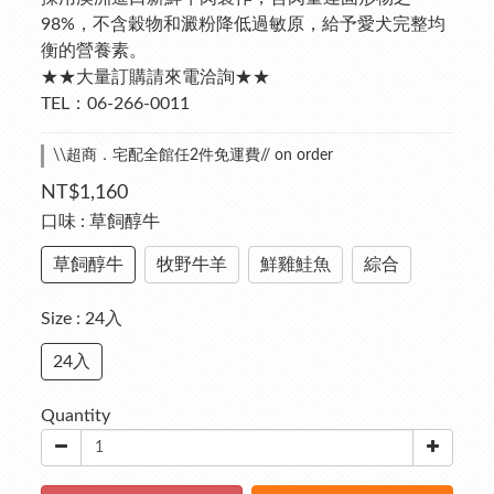
98%，不含穀物和澱粉降低過敏原，給予愛犬完整均
衡的營養素。
★★大量訂購請來電洽詢★★
TEL：06-266-0011
\\超商．宅配全館任2件免運費// on order
NT$1,160
口味
: 草飼醇牛
草飼醇牛
牧野牛羊
鮮雞鮭魚
綜合
Size
: 24入
24入
Quantity