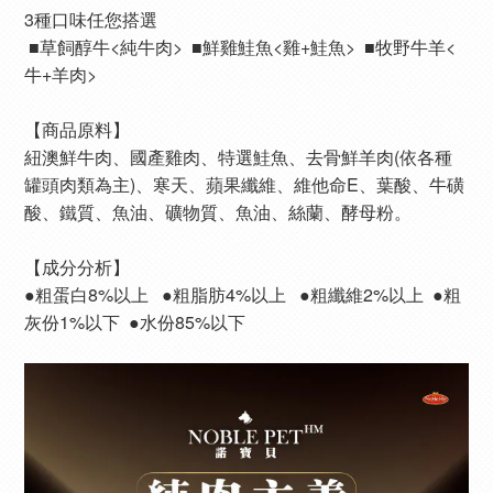
3種口味任您搭選
 ■草飼醇牛<
純牛肉>
  ■鮮雞鮭魚<雞+鮭魚>  ■牧野牛羊<
牛+羊肉>
【商品原料】
紐澳鮮牛肉、國產雞肉、特選鮭魚、去骨鮮羊肉(依各種
罐頭肉類為主)、寒天、蘋果纖維、維他命E、葉酸、牛磺
酸、鐵質、魚油、礦物質、魚油、絲蘭、酵母粉。
【成分分析】
●粗蛋白8%以上   ●粗脂肪4%以上   ●粗纖維2%以上  ●粗
灰份1%以下  ●水份85%以下