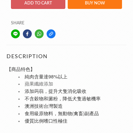
ADD TO CART
BUY NOW
SHARE
DESCRIPTION
【商品特色】
純肉含量達98%以上
蘋果纖維添加
添加蒟蒻，提升犬隻消化吸收
不含穀物和澱粉，降低犬隻過敏機率
澳洲技術台灣製造
食用級原物料，無動物(禽畜)副產品
優質比例嗜口性極佳