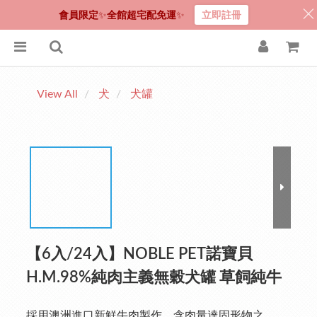
會員限定
✨
全館超宅配免運
✨
立即註冊
View All
犬
犬罐
【6入/24入】NOBLE PET諾寶貝
H.M.98%純肉主義無穀犬罐 草飼純牛
採用澳洲進口新鮮牛肉製作，含肉量達固形物之