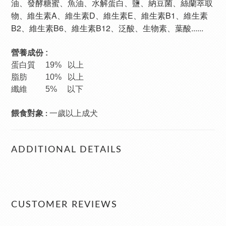
油
、發酵糖蜜
、魚油
、水解蛋白
、鹽
、納豆菌
、絲蘭萃取
物
、維生素A
、
維生素D
、
維生素E
、
維生素B1
、
維生素
B2
、
維生素B6
、
維生素B12
、泛酸
、生物素
、葉酸......
營養成份 :
蛋白質 19% 以上
脂肪 10% 以上
纖維
5% 以下
一歲以上成犬
餵食對象
:
ADDITIONAL DETAILS
CUSTOMER REVIEWS