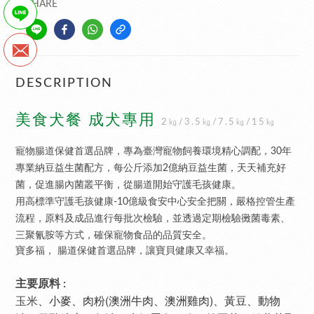
SHARE
DESCRIPTION
美食犬餐 成犬專用
2㎏/3.5㎏/7.5㎏/15㎏
寵物腸道保健首選品牌，專為臺灣寵物飼養環境精心調配，30年
專業納豆益生菌配方，每公斤添加2億納豆益生菌，天天補充好
菌，促進腸內菌叢平衡，從腸道開始守護毛孩健康。
用高標準守護毛孩健康-10億級食安中心安全把關，嚴格控管生產
流程，原料及成品進行每批次檢驗，並透過定期檢驗黴菌毒素、
三聚氰胺等方式，確保寵物食品的品質安全。
寶多福， 腸道保健首選品牌，讓寶貝健康又幸福。
主要原料 :
、小麥
、肉粉(澳洲牛肉
、澳洲雞肉
)
、黃豆
、動物
玉米