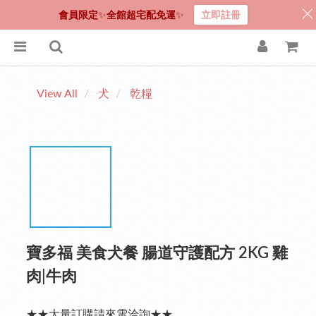
會員限定
✨
全館超宅配免運
✨
立即註冊
View All
犬
乾糧
寶多福 美食犬餐 腸道守護配方 2KG 雞
肉|牛肉
★★大量訂購請來電洽詢★★