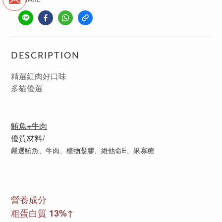
SHARE
DESCRIPTION
精選紅肉好口味
多貓優選
鮪
魚+牛肉
優質材料/
E
嚴選鮪魚、牛肉、植物凝膠、維他命
、果寡糖
營養成分
粗蛋白質 13%↑