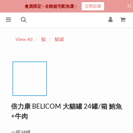
會員限定
✨
全館超宅配免運
✨
立即註冊
View All
貓
貓罐
倍力康 BELICOM 大貓罐 24罐/箱 鮪魚
+牛肉
一箱24罐 