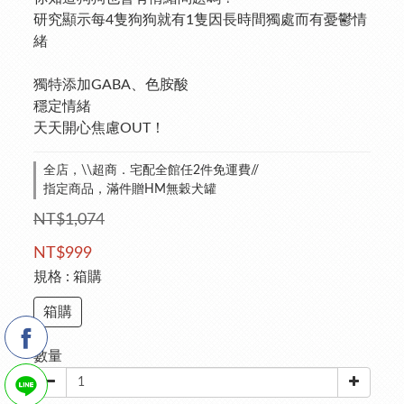
研究顯示每4隻狗狗就有1隻因長時間獨處而有憂鬱情
緒
獨特添加GABA、色胺酸
穩定情緒
天天開心焦慮OUT！
全店，\\超商．宅配全館任2件免運費//
指定商品，滿件贈HM無穀犬罐
NT$1,074
NT$999
規格
: 箱購
箱購
數量