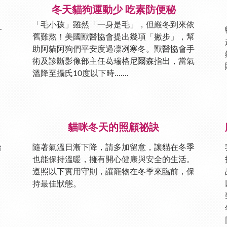
冬天貓狗運動少 吃素防便秘
「毛小孩」雖然「一身是毛」，但嚴冬到來依
一
舊難熬！美國獸醫協會提出幾項「撇步」，幫
助阿貓阿狗們平安度過凜冽寒冬。獸醫協會手
術及診斷影像部主任葛瑞格尼爾森指出，當氣
溫降至攝氏10度以下時.......
貓咪冬天的照顧祕訣
台
隨著氣溫日漸下降，請多加留意，讓貓在冬季
也能保持溫暖，擁有開心健康與安全的生活。
遵照以下實用守則，讓寵物在冬季來臨前，保
持最佳狀態。