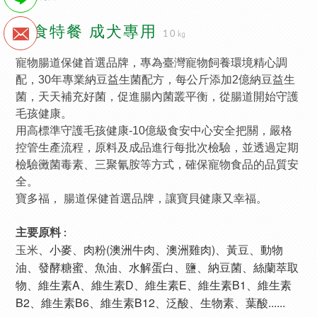
美食特餐 成犬專用
10㎏
寵物腸道保健首選品牌，專為臺灣寵物飼養環境精心調
配，30年專業納豆益生菌配方，每公斤添加2億納豆益生
菌，天天補充好菌，促進腸內菌叢平衡，從腸道開始守護
毛孩健康。
用高標準守護毛孩健康-10億級食安中心安全把關，嚴格
控管生產流程，原料及成品進行每批次檢驗，並透過定期
檢驗黴菌毒素、三聚氰胺等方式，確保寵物食品的品質安
全。
寶多福， 腸道保健首選品牌，讓寶貝健康又幸福。
主要原料 :
、小麥
、肉粉(澳洲牛肉
、澳洲雞肉
)
、黃豆
、動物
玉米
油
、發酵糖蜜
、魚油
、水解蛋白
、鹽
、納豆菌
、絲蘭萃取
物
、維生素A
、
維生素D
、
維生素E
、
維生素B1
、
維生素
B2
、
維生素B6
、
維生素B12
、泛酸
、生物素
、葉酸......