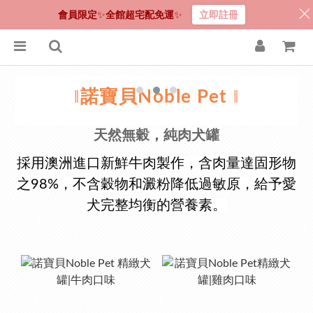
會員限定
✨
全館超宅配免運
✨
立即註冊
‖
‖
諾寶貝
Noble Pet
天然無穀
，
純肉犬罐
採用澳洲進口新鮮牛肉製作，含肉量達固形物
之98%，不含穀物和澱粉降低過敏原，給予愛
犬完整均衡的營養素。