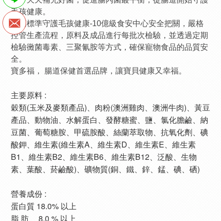
毛孩健康。
用高標準守護毛孩健康-10億級食安中心安全把關，嚴格
控管生產流程，原料及成品進行每批次檢驗，並透過定期
檢驗黴菌毒素、三聚氰胺等方式，確保寵物食品的品質安
全。
寶多福， 腸道保健首選品牌，讓寶貝健康又幸福。
主要原料 :
穀類(玉米及麥類產品)、肉粉(澳洲雞肉、澳洲牛肉)、黃豆
產品、動物油、水解蛋白、發酵糖蜜、鹽、氯化膽鹼、納
豆菌、葡萄糖胺、甲硫胺酸、絲蘭萃取物、抗氧化劑、碘
酸鉀、維生素(維生素A、維生素D、維生素E、維生素
B1、維生素B2、維生素B6、維生素B12、泛酸、生物
素、葉酸、菸鹼酸)、礦物質(銅、鐵、鋅、錳、碘、硒)
營養成份 :
蛋白質 18.0% 以上
脂 肪 8.0 % 以上