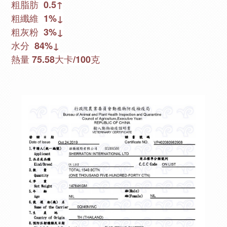
粗脂肪  0.5↑
粗纖維  1%↓
粗灰粉  3%↓
水分  84%↓
熱量 75.58大卡/100克