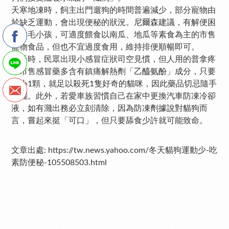
天寒地凍時，飼主出門遛狗的時間普遍減少，部分寵物由
於缺乏運動，會出現便秘的狀況。尼爾森建議，有解便困
擾的毛小孩，可適度餵食以南瓜、地瓜等素食為主的市售
寵物食品，但也不宜過度食用，維持排便順暢即可。
冬天時，民眾出現小感冒症狀司空見慣，但人用的普拿疼
等市售感冒藥多含有鎮痛解熱劑「乙醯氨酚」成分，只要
小小1顆，就足以殺死1隻好奇的貓咪，因此藥品切忌隨手
亂擺。此外，若愛車族習慣自己在家中更換汽車防凍冷卻
液，如有濺出務必立刻清除，因為防凍劑據說對貓狗而
言，嘗起來挺「可口」，但只要舔食少許就可能致命。
文章出處: https://tw.news.yahoo.com/冬天貓狗運動少-吃
素防便秘-105508503.html