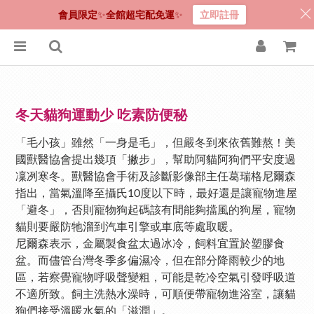
會員限定
✨
全館超宅配免運
✨
立即註冊
冬天貓狗運動少 吃素防便秘
「毛小孩」雖然「一身是毛」，但嚴冬到來依舊難熬！美
國獸醫協會提出幾項「撇步」，幫助阿貓阿狗們平安度過
凜冽寒冬。獸醫協會手術及診斷影像部主任葛瑞格尼爾森
指出，當氣溫降至攝氏10度以下時，最好還是讓寵物進屋
「避冬」，否則寵物狗起碼該有間能夠擋風的狗屋，寵物
貓則要嚴防牠溜到汽車引擎或車底等處取暖。
尼爾森表示，金屬製食盆太過冰冷，飼料宜置於塑膠食
盆。而儘管台灣冬季多偏濕冷，但在部分降雨較少的地
區，若察覺寵物呼吸聲變粗，可能是乾冷空氣引發呼吸道
不適所致。飼主洗熱水澡時，可順便帶寵物進浴室，讓貓
狗們接受溫暖水氣的「滋潤」。